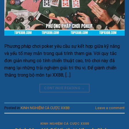
Phương pháp chơi poker yêu cầu sự kết hợp giữa kỹ năng
và yếu tố may mắn trong quá trình tham gia. Với quy tắc
đơn giản nhưng có tính chiến thuật cao, trò chơi này đã
mang lại những trải nghiệm giải trí thú vị. Để giành chiến
thắng trong bộ môn tại XX88, […]
CONTINUE READING
→
Posted in
KINH NGHIỆM CÁ CƯỢC XX88
Leave a comment
KINH NGHIỆM CÁ CƯỢC XX88