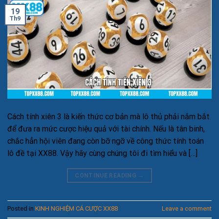
19
Th9
Cách tính xiên 3 là kiến thức cơ bản mà lô thủ phải nắm bắt
để đưa ra mức cược hiệu quả với tài chính. Nếu là tân binh,
chắc hẳn hội viên đang còn bỡ ngỡ về công thức tính toán
lô đề tại XX88. Vậy hãy cùng chúng tôi đi tìm hiểu và […]
CONTINUE READING
→
Posted in
KINH NGHIỆM CÁ CƯỢC XX88
Leave a comment