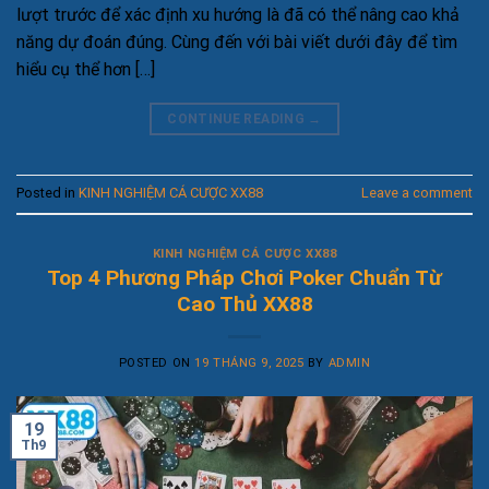
lượt trước để xác định xu hướng là đã có thể nâng cao khả
năng dự đoán đúng. Cùng đến với bài viết dưới đây để tìm
hiểu cụ thể hơn […]
CONTINUE READING
→
Posted in
KINH NGHIỆM CÁ CƯỢC XX88
Leave a comment
KINH NGHIỆM CÁ CƯỢC XX88
Top 4 Phương Pháp Chơi Poker Chuẩn Từ
Cao Thủ XX88
POSTED ON
19 THÁNG 9, 2025
BY
ADMIN
19
Th9