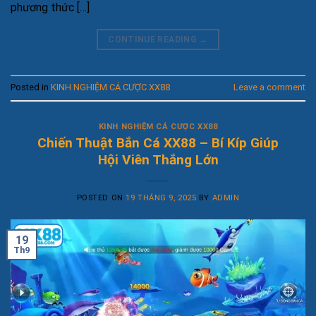
phương thức […]
CONTINUE READING
→
Posted in
KINH NGHIỆM CÁ CƯỢC XX88
Leave a comment
KINH NGHIỆM CÁ CƯỢC XX88
Chiến Thuật Bắn Cá XX88 – Bí Kíp Giúp
Hội Viên Thắng Lớn
POSTED ON
19 THÁNG 9, 2025
BY
ADMIN
19
Th9