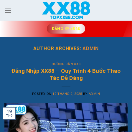
Skip
to
content
ĐĂNG KÝ +58K
AUTHOR ARCHIVES:
ADMIN
HƯỚNG DẪN XX8
Đăng Nhập XX88 – Quy Trình 4 Bước Thao
Tác Dễ Dàng
POSTED ON
19 THÁNG 9, 2025
BY
ADMIN
19
Th9